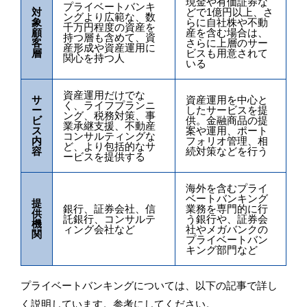
現金や有価証券な
プライベートバンキ
対
どで1億円以上、さ
ングより広範な、数
象
らに自社株や不動
千万円程度の資産を
顧
産を含む場合は、
持つ層も含めて、資
客
さらに上層のサー
産形成や資産運用に
層
ビスも用意されて
関心を持つ人
いる
資産運用だけでな
サ
資産運用を中心と
く、ライフプランニ
ー
したサービスを提
ング、税務対策、事
ビ
供。金融商品の提
業承継支援、不動産
ス
案や運用、ポート
コンサルティングな
内
フォリオ管理、相
ど、より包括的なサ
容
続対策などを行う
ービスを提供する
海外を含むプライ
ベートバンキング
提
銀行、証券会社、信
業務を専門的に行
供
託銀行、コンサルテ
う銀行や、証券会
機
ィング会社など
社やメガバンクの
関
プライベートバン
キング部門など
プライベートバンキングについては、以下の記事で詳し
く説明しています。参考にしてください。