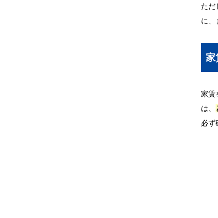
ただ
に、
家
家賃
は、
必ず