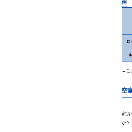
例
ロ
→こ
空
家賃
か？