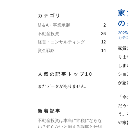
家
カテゴリ
の
M＆A・事業承継
2
2025
不動産投資
36
カテ
経営・コンサルティング
12
家賃
資金戦略
14
りま
しま
ショ
人気の記事トップ10
が急
まだデータがありません。
「今
だろ
新着記事
う。
不動産投資は本当に節税にならな
や家
い？知らないと損する誤解と仕組