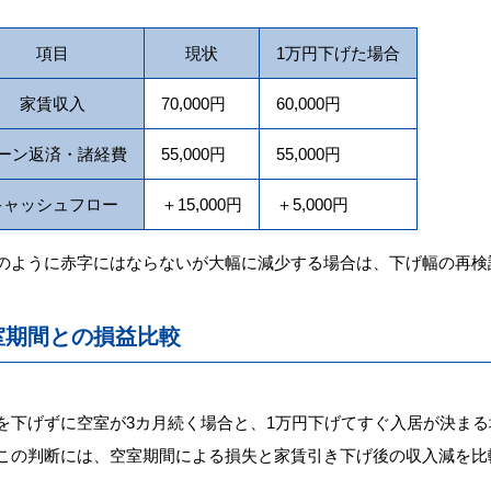
項目
現状
1万円下げた場合
家賃収入
70,000円
60,000円
ーン返済・諸経費
55,000円
55,000円
キャッシュフロー
＋15,000円
＋5,000円
のように赤字にはならないが大幅に減少する場合は、下げ幅の再検
室期間との損益比較
を下げずに空室が3カ月続く場合と、1万円下げてすぐ入居が決ま
この判断には、空室期間による損失と家賃引き下げ後の収入減を比