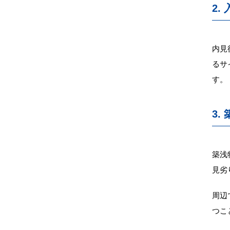
2
内見
るサ
す。
3
築浅
見劣
周辺
つこ