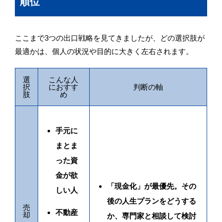
順位
ここまで3つの出口戦略を見てきましたが、どの選択肢が
最適かは、個人の状況や目的に大きく左右されます。
選
こんな人
択
におすす
判断の軸
肢
め
手元に
まとま
った資
金が欲
「現金化」が最優先。その
しい人
後の人生プランをどうする
売
不動産
却
か、専門家と相談して検討