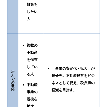
対策を
したい
人
複数の
不動産
を保有
してい
「事業の安定化・拡大」が
法
る人
人
最優先。不動産経営をビジ
で
の
ネスとして捉え、税負担の
不動産
継
続
軽減を目指す。
事業の
規模を
拡大し